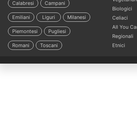
Calabresi
Campani
Biologici
Emiliani
Liguri
Milanesi
Celiaci
All You Ca
Piemontesi
Pugliesi
Regionali
Romani
Toscani
Etnici