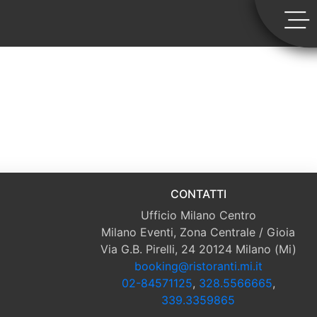
CONTATTI
Ufficio Milano Centro
Milano Eventi, Zona Centrale / Gioia
Via G.B. Pirelli, 24 20124 Milano (Mi)
booking@ristoranti.mi.it
02-84571125
,
328.5566665
,
339.3359865