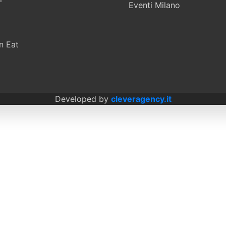
Eventi Milano
n Eat
Developed by
cleveragency.it