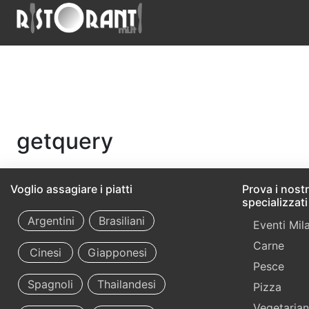
getquery
Voglio assagiare i piatti
Prova i nostri
specializzati
Argentini
Brasiliani
Eventi Mil
Carne
Cinesi
Giapponesi
Pesce
Spagnoli
Thailandesi
Pizza
Vegetarian