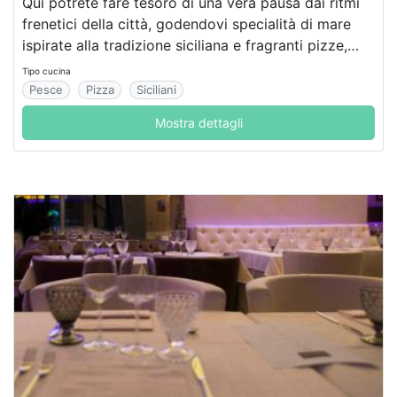
Qui potrete fare tesoro di una vera pausa dai ritmi
frenetici della città, godendovi specialità di mare
ispirate alla tradizione siciliana e fragranti pizze,
cotte nel forno a legna.
Tipo cucina
Pesce
Pizza
Siciliani
Mostra dettagli