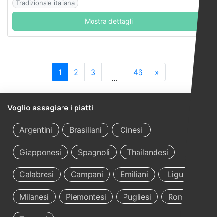
Tradizionale italiana
Mostra dettagli
1
2
3
46
»
…
Voglio assagiare i piatti
Argentini
Brasiliani
Cinesi
Giapponesi
Spagnoli
Thailandesi
Calabresi
Campani
Emiliani
Liguri
Milanesi
Piemontesi
Pugliesi
Romani