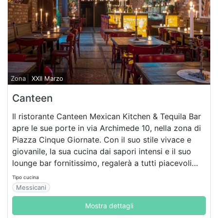
Zona
XXII Marzo
Canteen
Il ristorante Canteen Mexican Kitchen & Tequila Bar
apre le sue porte in via Archimede 10, nella zona di
Piazza Cinque Giornate. Con il suo stile vivace e
giovanile, la sua cucina dai sapori intensi e il suo
lounge bar fornitissimo, regalerà a tutti piacevoli
momenti di svago!
Tipo cucina
Messicani
Mostra dettagli