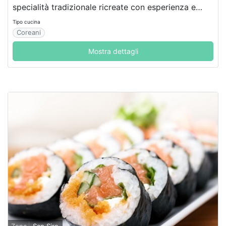
specialità tradizionale ricreate con esperienza e
passione, per deliziare il vostro palato.
Tipo cucina
Coreani
Mostra dettagli