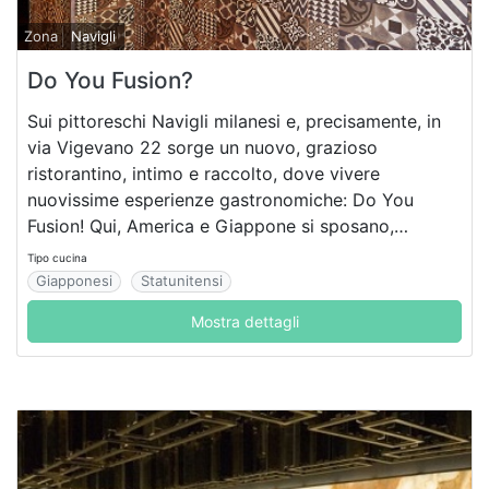
Zona
Navigli
Do You Fusion?
Sui pittoreschi Navigli milanesi e, precisamente, in
via Vigevano 22 sorge un nuovo, grazioso
ristorantino, intimo e raccolto, dove vivere
nuovissime esperienze gastronomiche: Do You
Fusion! Qui, America e Giappone si sposano,
creando un connubio invincibile.
Tipo cucina
Giapponesi
Statunitensi
Mostra dettagli