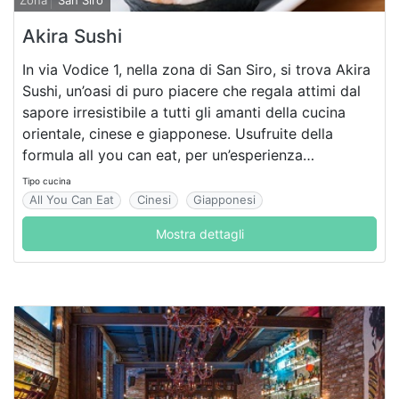
Zona
San Siro
Akira Sushi
In via Vodice 1, nella zona di San Siro, si trova Akira
Sushi, un’oasi di puro piacere che regala attimi dal
sapore irresistibile a tutti gli amanti della cucina
orientale, cinese e giapponese. Usufruite della
formula all you can eat, per un’esperienza
gastronomica senza limiti!
Tipo cucina
All You Can Eat
Cinesi
Giapponesi
Mostra dettagli