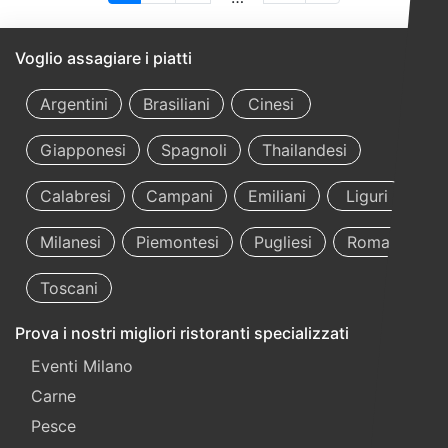
Voglio assagiare i piatti
Argentini
Brasiliani
Cinesi
Giapponesi
Spagnoli
Thailandesi
Calabresi
Campani
Emiliani
Liguri
Milanesi
Piemontesi
Pugliesi
Romani
Toscani
Prova i nostri migliori ristoranti specializzati
Eventi Milano
Carne
Pesce