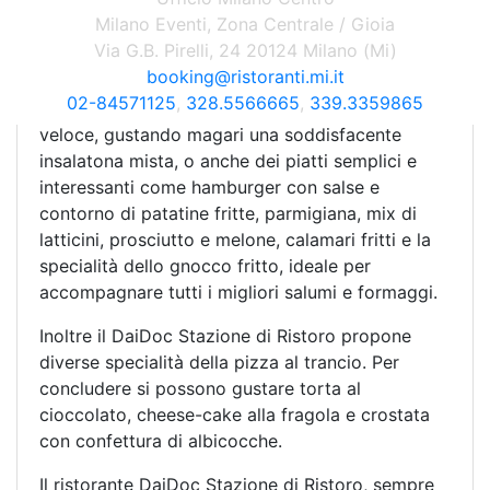
motociclette d’epoca vere e proprie, per la gioia
Milano Eventi, Zona Centrale / Gioia
degli appassionati.
Via G.B. Pirelli, 24 20124 Milano (Mi)
booking@ristoranti.mi.it
I pasti del ristorante DaiDoc sono pensati
02-84571125
,
328.5566665
,
339.3359865
appositamente per chi ha voglia di una sosta
veloce, gustando magari una soddisfacente
insalatona mista, o anche dei piatti semplici e
interessanti come hamburger con salse e
contorno di patatine fritte, parmigiana, mix di
latticini, prosciutto e melone, calamari fritti e la
specialità dello gnocco fritto, ideale per
accompagnare tutti i migliori salumi e formaggi.
Inoltre il DaiDoc Stazione di Ristoro propone
diverse specialità della pizza al trancio. Per
concludere si possono gustare torta al
cioccolato, cheese-cake alla fragola e crostata
con confettura di albicocche.
Il ristorante DaiDoc Stazione di Ristoro, sempre