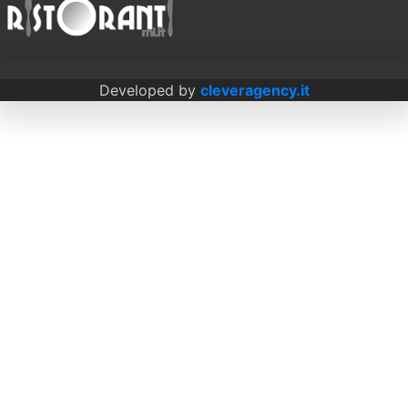
Developed by
cleveragency.it