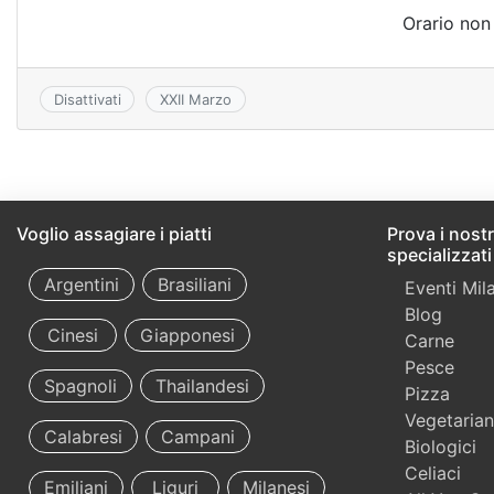
b
A
kl
e
r
vi
Orario non 
o
p
a
di
o
p
s
k
s
Disattivati
XXII Marzo
ni
ki
Voglio assagiare i piatti
Prova i nostri
specializzati
Argentini
Brasiliani
Eventi Mil
Blog
Cinesi
Giapponesi
Carne
Pesce
Spagnoli
Thailandesi
Pizza
Vegetarian
Calabresi
Campani
Biologici
Celiaci
Emiliani
Liguri
Milanesi