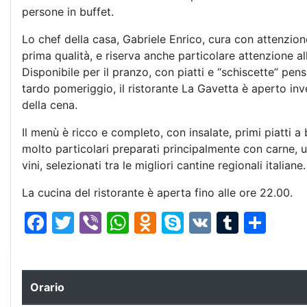
persone in buffet.
Lo chef della casa, Gabriele Enrico, cura con attenzione 
prima qualità, e riserva anche particolare attenzione al
Disponibile per il pranzo, con piatti e “schiscette” pens
tardo pomeriggio, il ristorante La Gavetta è aperto i
della cena.
Il menù è ricco e completo, con insalate, primi piatti 
molto particolari preparati principalmente con carne, 
vini, selezionati tra le migliori cantine regionali italiane.
La cucina del ristorante è aperta fino alle ore 22.00.
F
T
Vi
W
O
S
V
T
C
a
w
b
h
d
k
K
u
o
c
itt
er
at
n
y
m
n
e
er
s
o
p
bl
di
Orario