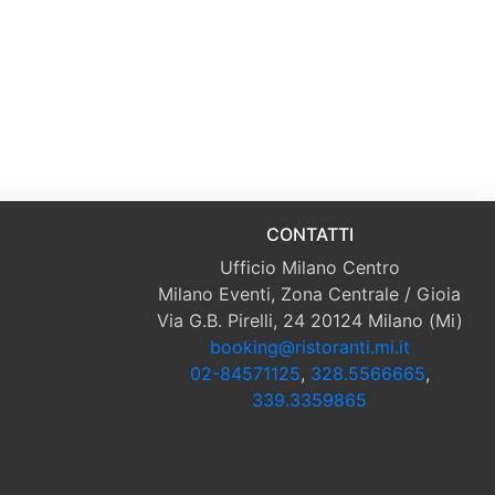
CONTATTI
Ufficio Milano Centro
Milano Eventi, Zona Centrale / Gioia
Via G.B. Pirelli, 24 20124 Milano (Mi)
booking@ristoranti.mi.it
02-84571125
,
328.5566665
,
339.3359865