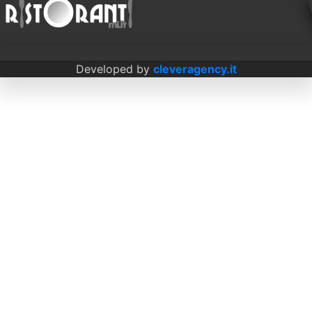
Developed by
cleveragency.it