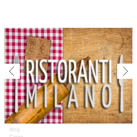
Voglio assagiare i piatti
Argentini
Brasiliani
Cinesi
Giapponesi
Spagnoli
Thailandesi
Calabresi
Campani
Emiliani
Liguri
Milanesi
Piemontesi
Pugliesi
Romani
Toscani
Prova i nostri migliori ristoranti specializzati
Eventi Milano
Blog
Carne