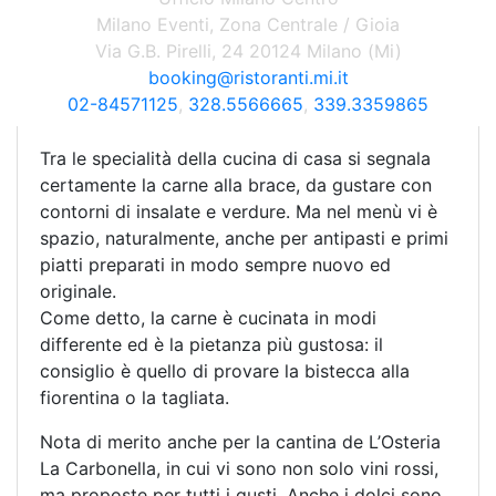
bianco impreziosite da archi in legno. L’Osteria
Milano Eventi, Zona Centrale / Gioia
La Carbonella è aperto in tutti i mesi dell’anno,
Via G.B. Pirelli, 24 20124 Milano (Mi)
anche in agosto; con un ambiente
booking@ristoranti.mi.it
completamente climatizzato si configura come il
02-84571125
,
328.5566665
,
339.3359865
posto ideale per tutti i periodi dell’anno.
Tra le specialità della cucina di casa si segnala
certamente la carne alla brace, da gustare con
contorni di insalate e verdure. Ma nel menù vi è
spazio, naturalmente, anche per antipasti e primi
piatti preparati in modo sempre nuovo ed
originale.
Come detto, la carne è cucinata in modi
differente ed è la pietanza più gustosa: il
consiglio è quello di provare la bistecca alla
fiorentina o la tagliata.
Nota di merito anche per la cantina de L’Osteria
La Carbonella, in cui vi sono non solo vini rossi,
ma proposte per tutti i gusti. Anche i dolci sono