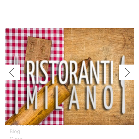
Voglio assagiare i piatti
Argentini
Brasiliani
Cinesi
Giapponesi
Spagnoli
Thailandesi
Calabresi
Campani
Emiliani
Liguri
Milanesi
Piemontesi
Pugliesi
Romani
Toscani
Prova i nostri migliori ristoranti specializzati
Eventi Milano
Blog
Carne