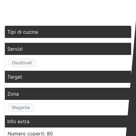
ki
Tipi di cucina
Servizi
Disattivati
Target
Zona
Magenta
Info extra
Numero coperti: 80