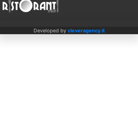
Developed by
cleveragency.it