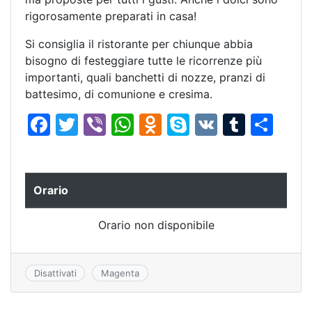
rigorosamente preparati in casa!
Si consiglia il ristorante per chiunque abbia
bisogno di festeggiare tutte le ricorrenze più
importanti, quali banchetti di nozze, pranzi di
battesimo, di comunione e cresima.
F
T
Vi
W
O
S
V
T
C
a
w
b
h
d
k
K
u
o
c
itt
er
at
n
y
m
n
e
er
s
o
p
bl
di
Orario
b
A
kl
e
r
vi
Orario non disponibile
o
p
a
di
o
p
s
k
s
Disattivati
Magenta
ni