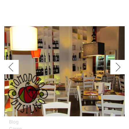
Voglio assagiare i piatti
Argentini
Brasiliani
Cinesi
Giapponesi
Spagnoli
Thailandesi
Calabresi
Campani
Emiliani
Liguri
Milanesi
Piemontesi
Pugliesi
Romani
Toscani
Prova i nostri migliori ristoranti specializzati
Eventi Milano
Blog
Carne