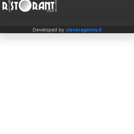
Developed by
cleveragency.it