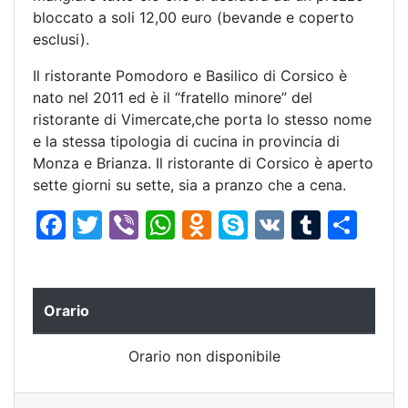
bloccato a soli 12,00 euro (bevande e coperto
esclusi).
Il ristorante Pomodoro e Basilico di Corsico è
nato nel 2011 ed è il “fratello minore” del
ristorante di Vimercate,che porta lo stesso nome
e la stessa tipologia di cucina in provincia di
Monza e Brianza. Il ristorante di Corsico è aperto
sette giorni su sette, sia a pranzo che a cena.
F
T
Vi
W
O
S
V
T
C
a
w
b
h
d
k
K
u
o
c
itt
er
at
n
y
m
n
e
er
s
o
p
bl
di
Orario
b
A
kl
e
r
vi
Orario non disponibile
o
p
a
di
o
p
s