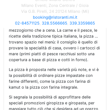
coperti, sistemati su tavoli e sedie in legno
Milano Eventi, Zona Centrale / Gioia
bianco.
Via G.B. Pirelli, 24 20124 Milano (Mi)
booking@ristoranti.mi.it
Completa e di buon gusto la proposta in cucina,
02-84571125
,
328.5566665
,
339.3359865
con un menù alla carta disponibile sia a
mezzogiorno che a cena. La carne e il pesce, le
ricette della tradizione tipica italiana, la pizza …
trovano spazio nel menù: il consiglio è quello di
provare la specialità di casa, ovvero i cartocci di
mare (primi piatti di pesce racchiusi sotto una
copertura a base di pizza e cotti in forno).
La pizza è proposta nelle varietà più note, e vi è
la possibilità di ordinare pizze impastate con
farine differenti, come la pizza con farina di
kamut o la pizza con farina integrale.
Si segnala la possibilità di approfittare delle
speciali promozioni giropizza e giropasta, per
mangiare tutto ciò che si desidera ad un prezzo