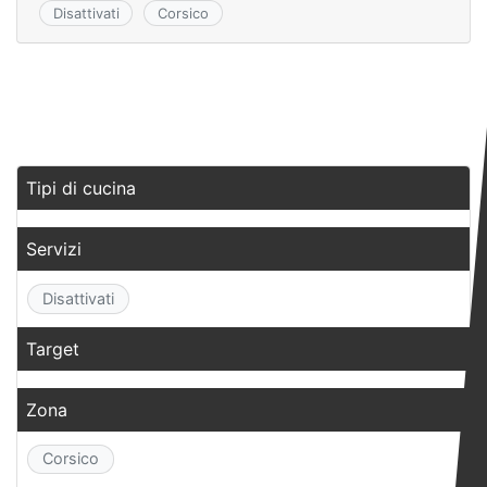
k
s
Disattivati
Corsico
ni
ki
Tipi di cucina
Servizi
Disattivati
Target
Zona
Corsico