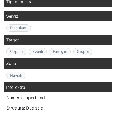
Tipi di cucina
Servizi
Disattivati
Target
Coppie
Eventi
Famiglie
Gruppi
Zona
Navigli
Info extra
Numero coperti: nd
Struttura: Due sale