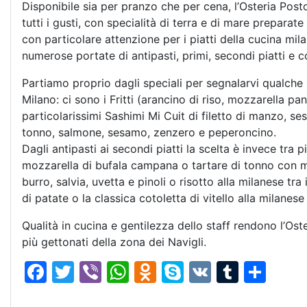
Disponibile sia per pranzo che per cena, l’Osteria Pos
tutti i gusti, con specialità di terra e di mare preparate
con particolare attenzione per i piatti della cucina mi
numerose portate di antipasti, primi, secondi piatti e c
Partiamo proprio dagli speciali per segnalarvi qualche
Milano: ci sono i Fritti (arancino di riso, mozzarella pa
particolarissimi Sashimi Mi Cuit di filetto di manzo, 
tonno, salmone, sesamo, zenzero e peperoncino.
Dagli antipasti ai secondi piatti la scelta è invece tr
mozzarella di bufala campana o tartare di tonno con mel
burro, salvia, uvetta e pinoli o risotto alla milanese tra
di patate o la classica cotoletta di vitello alla milanese
Qualità in cucina e gentilezza dello staff rendono l’Ost
più gettonati della zona dei Navigli.
F
T
Vi
W
O
S
V
T
C
a
w
b
h
d
k
K
u
o