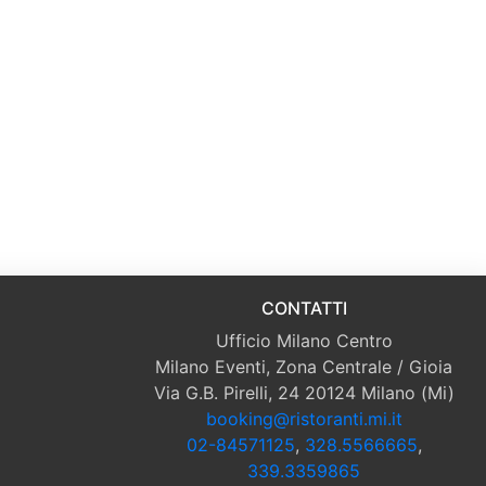
CONTATTI
Ufficio Milano Centro
Milano Eventi, Zona Centrale / Gioia
Via G.B. Pirelli, 24 20124 Milano (Mi)
booking@ristoranti.mi.it
02-84571125
,
328.5566665
,
339.3359865