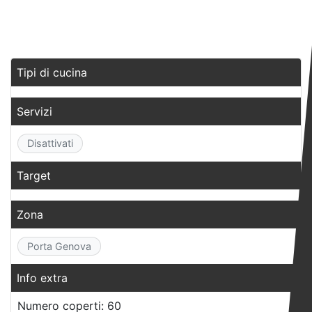
ki
Tipi di cucina
Servizi
Disattivati
Target
Zona
Porta Genova
Info extra
Numero coperti: 60