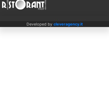
Developed by
cleveragency.it