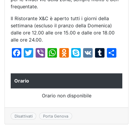
frequentate.
Il Ristorante X&C è aperto tutti i giorni della
settimana (escluso il pranzo della Domenica)
dalle ore 12.00 alle ore 15.00 e dalle ore 18.00
alle ore 24.00.
F
T
Vi
W
O
S
V
T
C
a
w
b
h
d
k
K
u
o
c
itt
er
at
n
y
m
n
e
er
s
o
p
bl
di
Orario
b
A
kl
e
r
vi
Orario non disponibile
o
p
a
di
o
p
s
k
s
Disattivati
Porta Genova
ni