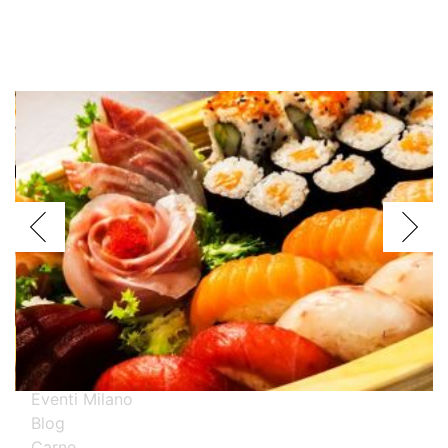
Voglio assagiare i piatti
Argentini
Brasiliani
Cinesi
Giapponesi
Spagnoli
Thailandesi
Calabresi
Campani
Emiliani
Liguri
Milanesi
Piemontesi
Pugliesi
Romani
Toscani
Prova i nostri migliori ristoranti specializzati
Eventi Milano
Blog
Carne