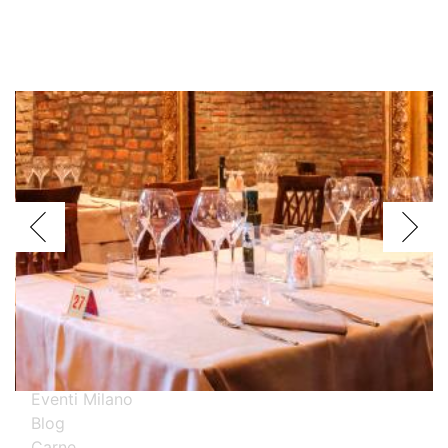
Voglio assagiare i piatti
Argentini
Brasiliani
Cinesi
Giapponesi
Spagnoli
Thailandesi
Calabresi
Campani
Emiliani
Liguri
Milanesi
Piemontesi
Pugliesi
Romani
Toscani
Prova i nostri migliori ristoranti specializzati
Eventi Milano
Blog
Carne