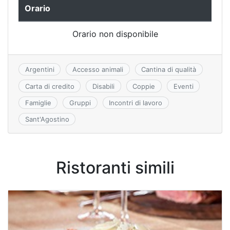
e
er
s
o
p
bl
di
Orario
b
A
kl
e
r
vi
Orario non disponibile
o
p
a
di
o
p
s
k
s
Argentini
Accesso animali
Cantina di qualità
ni
Carta di credito
Disabili
Coppie
Eventi
ki
Famiglie
Gruppi
Incontri di lavoro
Sant'Agostino
Ristoranti simili