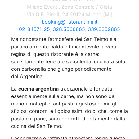
Entrando non potrete non subire il fascino dei
Milano Eventi, Zona Centrale / Gioia
mattoncini a vista, delicatamente illuminati da
Via G.B. Pirelli, 24 20124 Milano (Mi)
luci soffuse, e delle numerose bottiglie che fanno
booking@ristoranti.mi.it
bella mostra di sé proprio all’ingresso.
02-84571125
,
328.5566665
,
339.3359865
Ma nonostante l’atmosfera del San Telmo sia
particolarmente calda ed incantevole la vera
regina di questo ristorante è la carne:
squisitamente tenera e succulenta, cucinata solo
con carbonella che giunge periodicamente
dall’Argentina.
La
cucina argentina
tradizionale è fondata
essenzialmente sulla carne, ma non sono da
meno i molteplici antipasti, i gustosi primi, gli
sfiziosi contorni e i golosissimi dolci che, come la
pasta e il pane, sono prodotti direttamente dalla
cucina del San Telmo.
L’accogliente e raffinata atmosfera rende questo