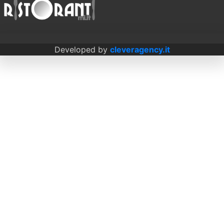
Developed by
cleveragency.it