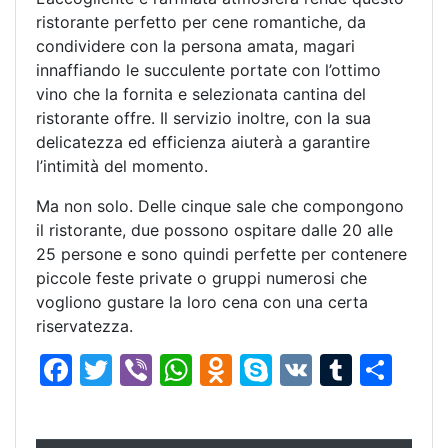
ristorante perfetto per cene romantiche, da
condividere con la persona amata, magari
innaffiando le succulente portate con l’ottimo
vino che la fornita e selezionata cantina del
ristorante offre. Il servizio inoltre, con la sua
delicatezza ed efficienza aiuterà a garantire
l’intimità del momento.
Ma non solo. Delle cinque sale che compongono
il ristorante, due possono ospitare dalle 20 alle
25 persone e sono quindi perfette per contenere
piccole feste private o gruppi numerosi che
vogliono gustare la loro cena con una certa
riservatezza.
F
T
Vi
W
O
S
V
T
C
a
w
b
h
d
k
K
u
o
c
itt
er
at
n
y
m
n