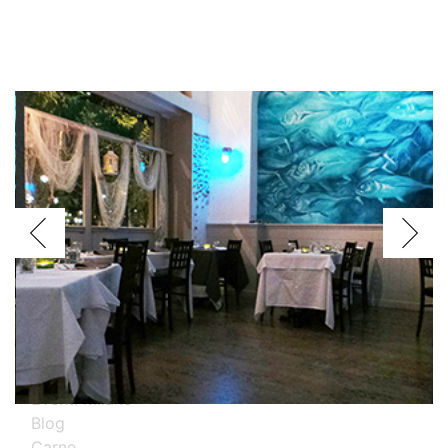
Voglio assagiare i piatti
Argentini
Brasiliani
Cinesi
Giapponesi
Spagnoli
Thailandesi
Calabresi
Campani
Emiliani
Liguri
Milanesi
Piemontesi
Pugliesi
Romani
Toscani
Prova i nostri migliori ristoranti specializzati
Eventi Milano
Blog
Carne