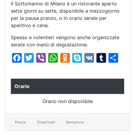
Il Sottomarino di Milano è un ristorante aperto
sette giorni su sette, disponibile a mezzogiorno
per la pausa pranzo, o in orario serale per
aperitivo e cena.
Spesso e volentieri vengono anche organizzate
serate con menù di degustazione.
F
T
Vi
W
O
S
V
T
C
a
w
b
h
d
k
K
u
o
c
itt
er
at
n
y
m
n
e
er
s
o
p
bl
di
Orario
b
A
kl
e
r
vi
Orario non disponibile
o
p
a
di
o
p
s
k
s
Pesce
Disattivati
Sempione
ni