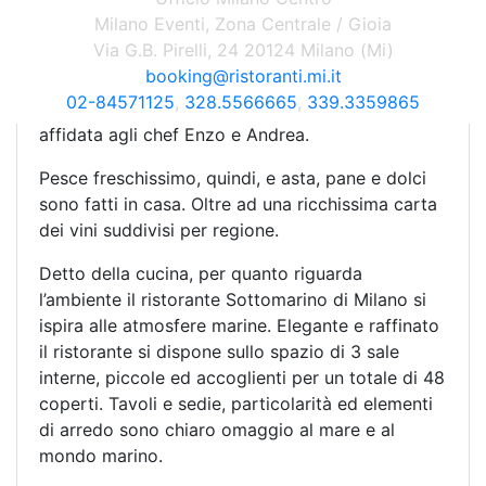
il baccalà alle tre cotture (mantecato, alla griglia,
Milano Eventi, Zona Centrale / Gioia
salsa Panarea), gli involtini di orata con verdure
Via G.B. Pirelli, 24 20124 Milano (Mi)
di stagione, i gamberi in salsa creme Remy
booking@ristoranti.mi.it
Martion e riso rosso selvaggio ecc. Insomma un
02-84571125
,
328.5566665
,
339.3359865
ricco menù ed una cucina tradizionale e creativa
affidata agli chef Enzo e Andrea.
Pesce freschissimo, quindi, e asta, pane e dolci
sono fatti in casa. Oltre ad una ricchissima carta
dei vini suddivisi per regione.
Detto della cucina, per quanto riguarda
l’ambiente il ristorante Sottomarino di Milano si
ispira alle atmosfere marine. Elegante e raffinato
il ristorante si dispone sullo spazio di 3 sale
interne, piccole ed accoglienti per un totale di 48
coperti. Tavoli e sedie, particolarità ed elementi
di arredo sono chiaro omaggio al mare e al
mondo marino.