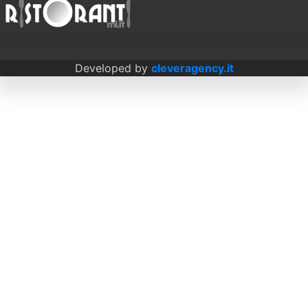
Developed by
cleveragency.it