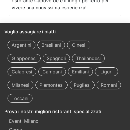
ristorante Capoverde è il luogo perfetto per
vivere una nuovissima esperienza!
Voglio assagiare i piatti
Argentini
Brasiliani
Cinesi
Giapponesi
Spagnoli
Thailandesi
Calabresi
Campani
Emiliani
Liguri
Milanesi
Piemontesi
Pugliesi
Romani
Toscani
Prova i nostri migliori ristoranti specializzati
Eventi Milano
Carne