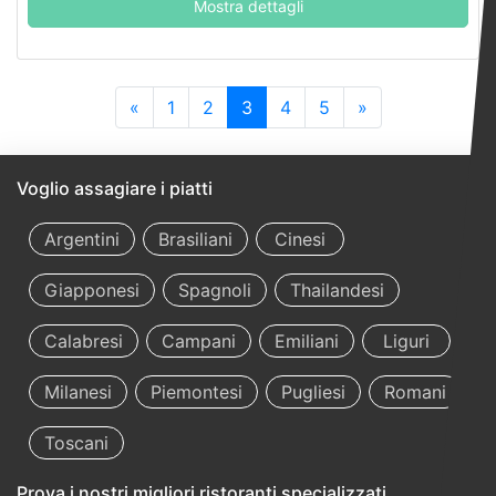
Mostra dettagli
«
1
2
3
4
5
»
Voglio assagiare i piatti
Argentini
Brasiliani
Cinesi
Giapponesi
Spagnoli
Thailandesi
Calabresi
Campani
Emiliani
Liguri
Milanesi
Piemontesi
Pugliesi
Romani
Toscani
Prova i nostri migliori ristoranti specializzati