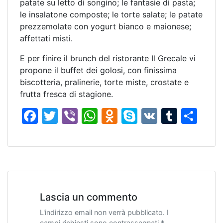
patate su letto di songino; le fantasie di pasta;
le insalatone composte; le torte salate; le patate
prezzemolate con yogurt bianco e maionese;
affettati misti.
E per finire il brunch del ristorante Il Grecale vi
propone il buffet dei golosi, con finissima
biscotteria, pralinerie, torte miste, crostate e
frutta fresca di stagione.
F
T
Vi
W
O
S
V
T
C
a
w
b
h
d
k
K
u
o
c
itt
er
at
n
y
m
n
e
er
s
o
p
bl
di
b
A
kl
e
r
vi
o
p
a
di
Lascia un commento
o
p
s
L'indirizzo email non verrà pubblicato. I
campi richiesti sono contrassegnati *