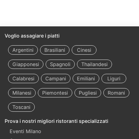
Voglio assagiare i piatti
Argentini
Brasiliani
Cinesi
Giapponesi
Spagnoli
Thailandesi
Calabresi
Campani
Emiliani
Liguri
Milanesi
Piemontesi
Pugliesi
Romani
Toscani
Prova i nostri migliori ristoranti specializzati
Eventi Milano