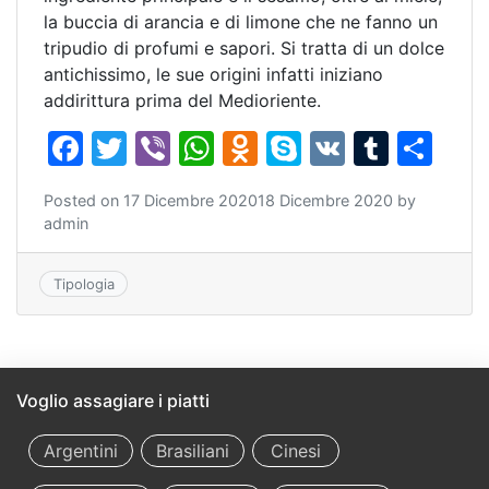
la buccia di arancia e di limone che ne fanno un
tripudio di profumi e sapori. Si tratta di un dolce
antichissimo, le sue origini infatti iniziano
addirittura prima del Medioriente.
F
T
Vi
W
O
S
V
T
C
a
w
b
h
d
k
K
u
o
Posted on
17 Dicembre 2020
18 Dicembre 2020
by
c
itt
er
at
n
y
m
n
admin
e
er
s
o
p
bl
di
b
A
kl
e
r
vi
Tipologia
o
p
a
di
o
p
s
k
s
Voglio assagiare i piatti
ni
Argentini
Brasiliani
Cinesi
ki