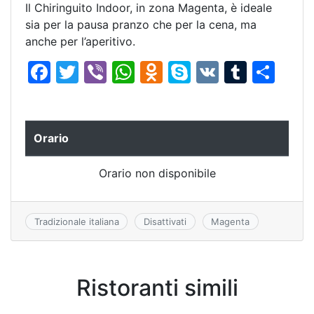
Il Chiringuito Indoor, in zona Magenta, è ideale
sia per la pausa pranzo che per la cena, ma
anche per l’aperitivo.
F
T
Vi
W
O
S
V
T
C
a
w
b
h
d
k
K
u
o
c
itt
er
at
n
y
m
n
e
er
s
o
p
bl
di
Orario
b
A
kl
e
r
vi
Orario non disponibile
o
p
a
di
o
p
s
k
s
Tradizionale italiana
Disattivati
Magenta
ni
ki
Ristoranti simili