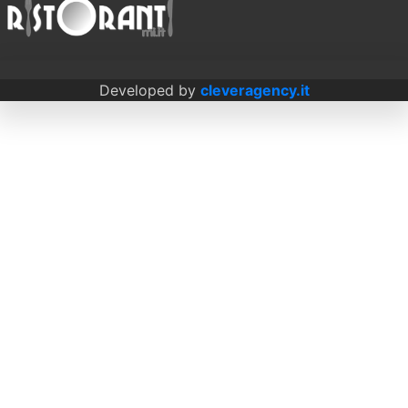
Developed by
cleveragency.it