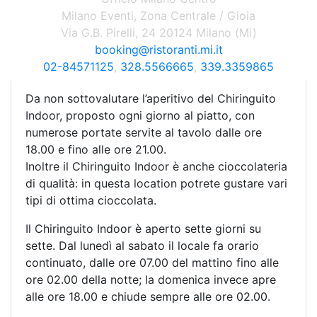
una cucina che propone piatti di qualità da
Milano Eventi, Zona Centrale / Gioia
gustare durante l’arco dell’intera giornata. Tra le
Via G.B. Pirelli, 24 20124 Milano (Mi)
specialità da provare vi sono indubbiamente le
booking@ristoranti.mi.it
tartare, sia di carne che di pesce che
02-84571125
,
328.5566665
,
339.3359865
vegetariane.
Da non sottovalutare l’aperitivo del Chiringuito
Indoor, proposto ogni giorno al piatto, con
numerose portate servite al tavolo dalle ore
18.00 e fino alle ore 21.00.
Inoltre il Chiringuito Indoor è anche cioccolateria
di qualità: in questa location potrete gustare vari
tipi di ottima cioccolata.
Il Chiringuito Indoor è aperto sette giorni su
sette. Dal lunedì al sabato il locale fa orario
continuato, dalle ore 07.00 del mattino fino alle
ore 02.00 della notte; la domenica invece apre
alle ore 18.00 e chiude sempre alle ore 02.00.