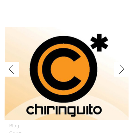
Voglio assagiare i piatti
Argentini
Brasiliani
Cinesi
Giapponesi
Spagnoli
Thailandesi
Calabresi
Campani
Emiliani
Liguri
Milanesi
Piemontesi
Pugliesi
Romani
Toscani
Prova i nostri migliori ristoranti specializzati
Eventi Milano
Blog
Carne