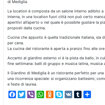
di Mediglia.
La location è composta da un salone interno adibito a z
interna, in una location fuori città non può certo manca
aperitivi all’aperto o nel quale è possibile gustare la 
proposti dalla cucina.
Cucina che appunto è quella tradizionale italiana, sia d
per cena.
La cucina del ristorante è aperta a pranzo fino alle ore
Accanto al giardino esterno vi è la pista da ballo, in c
fine settimana: balli di gruppo e musica latina, musica a
Il Giardino di Mediglia è un ristorante perfetto per u
una ricorrenza speciale: si organizzano battesimi, com
e feste di laurea.
F
T
Vi
W
O
S
V
T
C
a
w
b
h
d
k
K
u
o