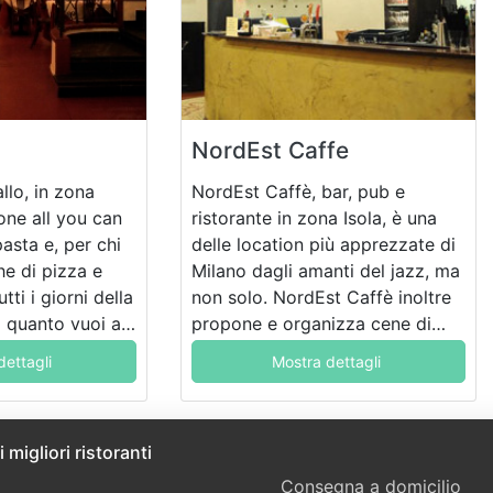
NordEst Caffe
allo, in zona
NordEst Caffè, bar, pub e
ne all you can
ristorante in zona Isola, è una
pasta e, per chi
delle location più apprezzate di
he di pizza e
Milano dagli amanti del jazz, ma
tti i giorni della
non solo. NordEst Caffè inoltre
 quanto vuoi ad
propone e organizza cene di
il tutto in un
degustazione, eventi e serate
dettagli
Mostra dettagli
e e allegro.
sempre diverse.
 migliori ristoranti
Consegna a domicilio