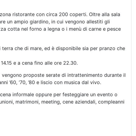
ona ristorante con circa 200 coperti. Oltre alla sala
re un ampio giardino, in cui vengono allestiti gli
pizza cotta nel forno a legna o i menù di carne e pesce
i terra che di mare, ed è disponibile sia per pranzo che
 14.15 e a cena fino alle ore 22.30.
ui vengono proposte serate di intrattenimento durante il
nni ’60, ’70, ’80 e liscio con musica dal vivo.
na cena informale oppure per festeggiare un evento o
unioni, matrimoni, meeting, cene aziendali, compleanni