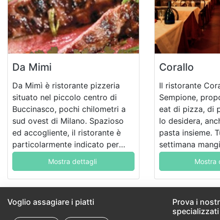
Da Mimi
Corallo
Da Mimì è ristorante pizzeria
Il ristorante Cor
situato nel piccolo centro di
Sempione, propo
Buccinasco, pochi chilometri a
eat di pizza, di 
sud ovest di Milano. Spazioso
lo desidera, anc
ed accogliente, il ristorante è
pasta insieme. Tu
particolarmente indicato per
settimana mangi
pranzi o cene in famiglia o in
un prezzo fisso, 
Mostra dettagli
Mostra 
gruppo, o per festeggiare eventi
ambiente semplic
importanti o ricorrenze durante
il corso dell’anno.
Voglio assagiare i piatti
Prova i nostri
specializzati