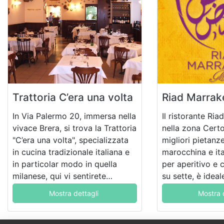
Trattoria C’era una volta
Riad Marrak
In Via Palermo 20, immersa nella
Il ristorante Ri
vivace Brera, si trova la Trattoria
nella zona Cert
"C’era una volta", specializzata
migliori pietanz
in cucina tradizionale italiana e
marocchina e ita
in particolar modo in quella
per aperitivo e 
milanese, qui vi sentirete
su sette, è idea
amabilmente accolti e
sorseggiare un d
Mostra dettagli
Mostra 
golosamente coccolati
ottima musica.