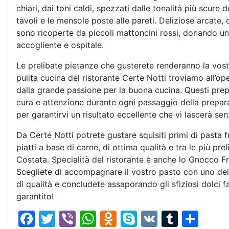
chiari, dai toni caldi, spezzati dalle tonalità più scure 
tavoli e le mensole poste alle pareti. Deliziose arcate, 
sono ricoperte da piccoli mattoncini rossi, donando un
accogliente e ospitale.
Le prelibate pietanze che gusterete renderanno la vost
pulita cucina del ristorante Certe Notti troviamo all’op
dalla grande passione per la buona cucina. Questi prep
cura e attenzione durante ogni passaggio della preparaz
per garantirvi un risultato eccellente che vi lascerà sen
Da Certe Notti potrete gustare squisiti primi di pasta f
piatti a base di carne, di ottima qualità e tra le più pr
Costata. Specialità del ristorante è anche lo Gnocco F
Scegliete di accompagnare il vostro pasto con uno dei 
di qualità e concludete assaporando gli sfiziosi dolci fat
garantito!
F
T
Vi
W
O
S
V
T
C