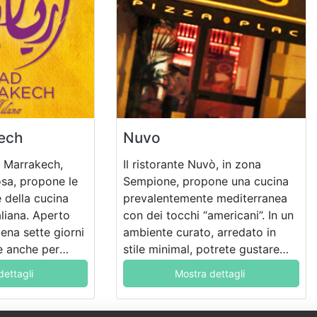
ech
Nuvo
ad Marrakech,
Il ristorante Nuvò, in zona
osa, propone le
Sempione, propone una cucina
e della cucina
prevalentemente mediterranea
liana. Aperto
con dei tocchi “americani”. In un
cena sette giorni
ambiente curato, arredato in
le anche per
stile minimal, potrete gustare
rink e ascoltare
dei piatti di alta qualità, davvero
dettagli
Mostra dettagli
gustosi e saporiti.