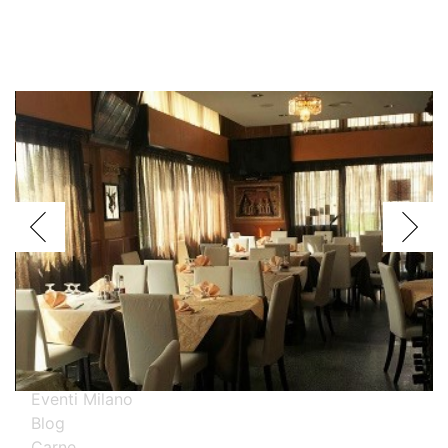
Voglio assagiare i piatti
Argentini
Brasiliani
Cinesi
Giapponesi
Spagnoli
Thailandesi
Calabresi
Campani
Emiliani
Liguri
Milanesi
Piemontesi
Pugliesi
Romani
Toscani
Prova i nostri migliori ristoranti specializzati
Eventi Milano
Blog
Carne