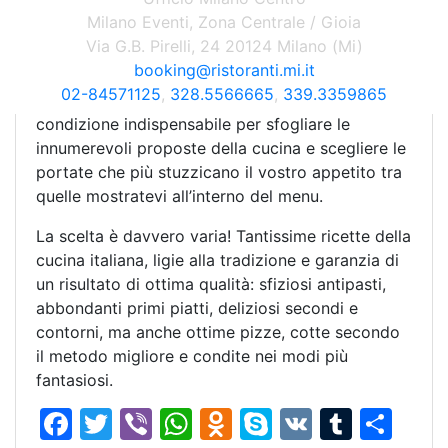
sono tutte componenti che arricchiscono la
Milano Eventi, Zona Centrale / Gioia
location, rendendola curata ed accogliente.
Via G.B. Pirelli, 24 20124 Milano (Mi)
booking@ristoranti.mi.it
Una volta accomodati al vostro tavolo, vi
02-84571125
,
328.5566665
,
339.3359865
metterete comodi sentendovi a vostro agio,
condizione indispensabile per sfogliare le
innumerevoli proposte della cucina e scegliere le
portate che più stuzzicano il vostro appetito tra
quelle mostratevi all’interno del menu.
La scelta è davvero varia! Tantissime ricette della
cucina italiana, ligie alla tradizione e garanzia di
un risultato di ottima qualità: sfiziosi antipasti,
abbondanti primi piatti, deliziosi secondi e
contorni, ma anche ottime pizze, cotte secondo
il metodo migliore e condite nei modi più
fantasiosi.
F
T
Vi
W
O
S
V
T
C