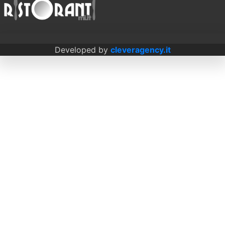
Developed by
cleveragency.it