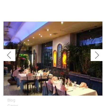
Voglio assagiare i piatti
Argentini
Brasiliani
Cinesi
Giapponesi
Spagnoli
Thailandesi
Calabresi
Campani
Emiliani
Liguri
Milanesi
Piemontesi
Pugliesi
Romani
Toscani
Prova i nostri migliori ristoranti specializzati
Eventi Milano
Blog
Carne