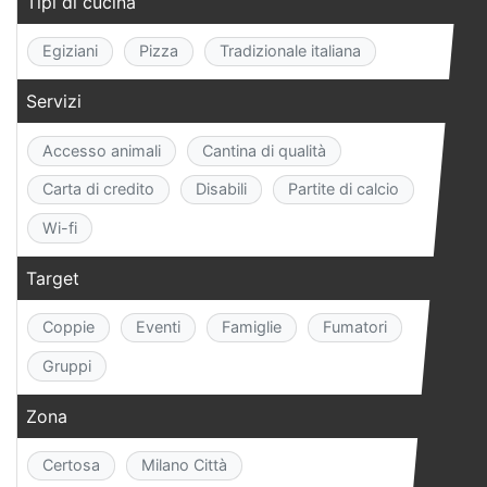
Tipi di cucina
Egiziani
Pizza
Tradizionale italiana
Servizi
Accesso animali
Cantina di qualità
Carta di credito
Disabili
Partite di calcio
Wi-fi
Target
Coppie
Eventi
Famiglie
Fumatori
Gruppi
Zona
Certosa
Milano Città