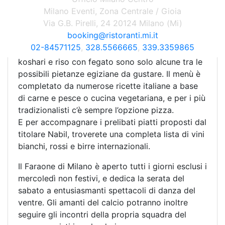
magnifico dehor esterno.
Milano Eventi, Zona Centrale / Gioia
Via G.B. Pirelli, 24 20124 Milano (Mi)
Il Faraone propone un ricco menù di piatti tipici
booking@ristoranti.mi.it
della cucina egiziana: cous cous o riso pilaf con
02-84571125
,
328.5566665
,
339.3359865
bamia, carne di manzo o pesce, paella egiziana,
koshari e riso con fegato sono solo alcune tra le
possibili pietanze egiziane da gustare. Il menù è
completato da numerose ricette italiane a base
di carne e pesce o cucina vegetariana, e per i più
tradizionalisti c’è sempre l’opzione pizza.
E per accompagnare i prelibati piatti proposti dal
titolare Nabil, troverete una completa lista di vini
bianchi, rossi e birre internazionali.
Il Faraone di Milano è aperto tutti i giorni esclusi i
mercoledì non festivi, e dedica la serata del
sabato a entusiasmanti spettacoli di danza del
ventre. Gli amanti del calcio potranno inoltre
seguire gli incontri della propria squadra del