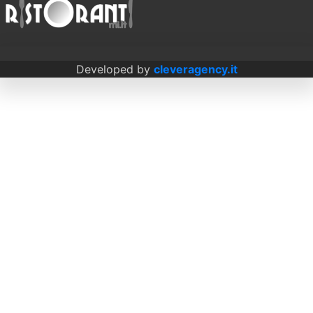
Developed by
cleveragency.it