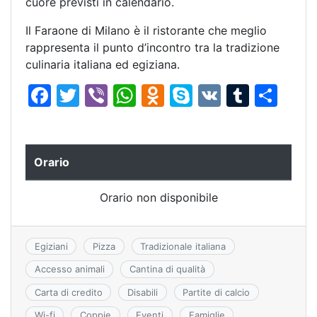
cuore previsti in calendario.
Il Faraone di Milano è il ristorante che meglio
rappresenta il punto d’incontro tra la tradizione
culinaria italiana ed egiziana.
F
T
Vi
W
O
S
V
T
C
a
w
b
h
d
k
K
u
o
c
itt
er
at
n
y
m
n
e
er
s
o
p
bl
di
Orario
b
A
kl
e
r
vi
Orario non disponibile
o
p
a
di
o
p
s
k
s
Egiziani
Pizza
Tradizionale italiana
ni
Accesso animali
Cantina di qualità
ki
Carta di credito
Disabili
Partite di calcio
Wi-fi
Coppie
Eventi
Famiglie