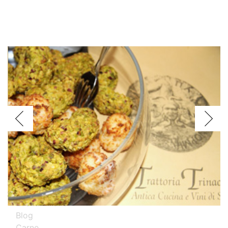
Voglio assagiare i piatti
Argentini
Brasiliani
Cinesi
Giapponesi
Spagnoli
Thailandesi
Calabresi
Campani
Emiliani
Liguri
Milanesi
Piemontesi
Pugliesi
Romani
Toscani
Prova i nostri migliori ristoranti specializzati
Eventi Milano
Blog
Carne