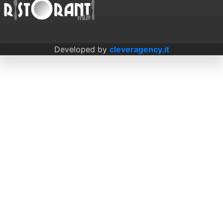
Developed by
cleveragency.it