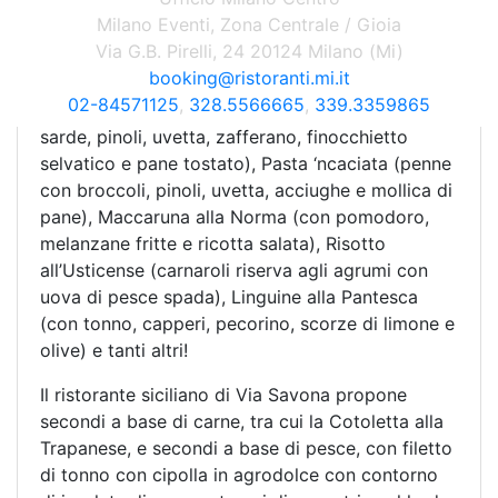
Milano Eventi, Zona Centrale / Gioia
Il primo piatto, principalmente a base di pesce, si
Via G.B. Pirelli, 24 20124 Milano (Mi)
può scegliere tra Tagghiatedde à Puddicinedda
booking@ristoranti.mi.it
(tagliatelle fresche con pesce spada e pesto di
02-84571125
,
328.5566665
,
339.3359865
melanzane), Bucatini chi Sardi à Palermitana (con
sarde, pinoli, uvetta, zafferano, finocchietto
selvatico e pane tostato), Pasta ‘ncaciata (penne
con broccoli, pinoli, uvetta, acciughe e mollica di
pane), Maccaruna alla Norma (con pomodoro,
melanzane fritte e ricotta salata), Risotto
all’Usticense (carnaroli riserva agli agrumi con
uova di pesce spada), Linguine alla Pantesca
(con tonno, capperi, pecorino, scorze di limone e
olive) e tanti altri!
Il ristorante siciliano di Via Savona propone
secondi a base di carne, tra cui la Cotoletta alla
Trapanese, e secondi a base di pesce, con filetto
di tonno con cipolla in agrodolce con contorno