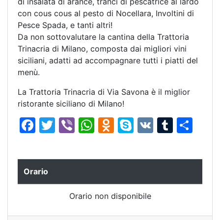
di insalata di arance, tranci di pescatrice al lardo
con cous cous al pesto di Nocellara, Involtini di
Pesce Spada, e tanti altri!
Da non sottovalutare la cantina della Trattoria
Trinacria di Milano, composta dai migliori vini
siciliani, adatti ad accompagnare tutti i piatti del
menù.
La Trattoria Trinacria di Via Savona è il miglior
ristorante siciliano di Milano!
F
T
Vi
W
O
S
V
T
C
a
w
b
h
d
k
K
u
o
c
itt
er
at
n
y
m
n
e
er
s
o
p
bl
di
Orario
b
A
kl
e
r
vi
Orario non disponibile
o
p
a
di
o
p
s