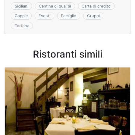
k
s
Siciliani
Cantina di qualità
Carta di credito
ni
Coppie
Eventi
Famiglie
Gruppi
ki
Tortona
Ristoranti simili