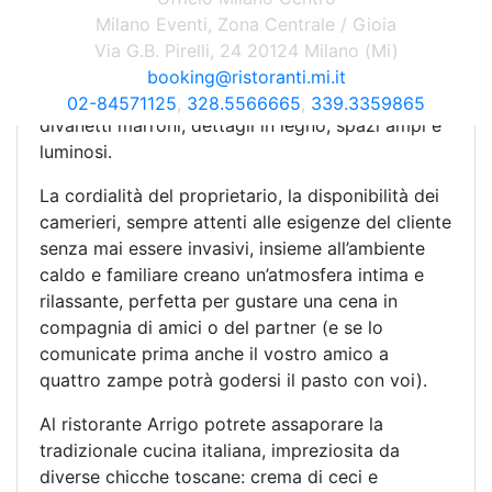
due sale dai colori sobri e delicati e un
Milano Eventi, Zona Centrale / Gioia
meraviglioso dehors aperto nelle calde giornate
Via G.B. Pirelli, 24 20124 Milano (Mi)
estive. L’Arrigo è un ristorante dal sapore retrò
booking@ristoranti.mi.it
degli anni 30, arredato in tipico stile newyorkese:
02-84571125
,
328.5566665
,
339.3359865
divanetti marroni, dettagli in legno, spazi ampi e
luminosi.
La cordialità del proprietario, la disponibilità dei
camerieri, sempre attenti alle esigenze del cliente
senza mai essere invasivi, insieme all’ambiente
caldo e familiare creano un’atmosfera intima e
rilassante, perfetta per gustare una cena in
compagnia di amici o del partner (e se lo
comunicate prima anche il vostro amico a
quattro zampe potrà godersi il pasto con voi).
Al ristorante Arrigo potrete assaporare la
tradizionale cucina italiana, impreziosita da
diverse chicche toscane: crema di ceci e