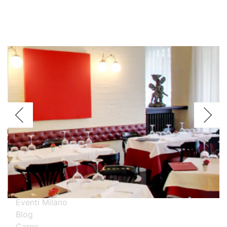
Voglio assagiare i piatti
Argentini
Brasiliani
Cinesi
Giapponesi
Spagnoli
Thailandesi
Calabresi
Campani
Emiliani
Liguri
Milanesi
Piemontesi
Pugliesi
Romani
Toscani
Prova i nostri migliori ristoranti specializzati
Eventi Milano
Blog
Carne