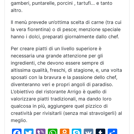
gamberi, puntarelle, porcini , tartufi… e tanto
altro.
Il menù prevede un’ottima scelta di carne (tra cui
la vera fiorentina) o di pesce; menzione speciale
hanno i dolci, preparati giornalmente dallo chef.
Per creare piatti di un livello superiore è
necessaria una grande attenzione per gli
ingredienti, che devono essere sempre di
altissima qualità, freschi, di stagione, e, una volta
sposati con la bravura e la passione dello chef,
diventeranno veri e propri angoli di paradiso.
L’obiettivo del ristorante Arrigo è quello di
valorizzare piatti tradizionali, ma dando loro
qualcosa in più, aggiungere quel pizzico di
creatività per rivisitarli (senza mai stravolgerli) al
meglio.
F
T
Vi
W
O
S
V
T
C