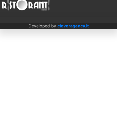
Developed by
cleveragency.it