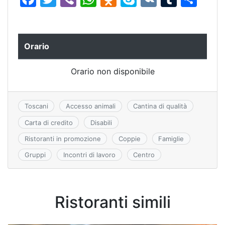
a
w
b
h
d
k
K
u
o
c
itt
er
at
n
y
m
n
e
er
s
o
p
bl
di
Orario
b
A
kl
e
r
vi
Orario non disponibile
o
p
a
di
o
p
s
k
s
Toscani
Accesso animali
Cantina di qualità
ni
Carta di credito
Disabili
ki
Ristoranti in promozione
Coppie
Famiglie
Gruppi
Incontri di lavoro
Centro
Ristoranti simili