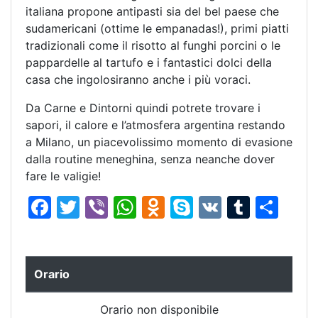
italiana propone antipasti sia del bel paese che
sudamericani (ottime le empanadas!), primi piatti
tradizionali come il risotto al funghi porcini o le
pappardelle al tartufo e i fantastici dolci della
casa che ingolosiranno anche i più voraci.
Da Carne e Dintorni quindi potrete trovare i
sapori, il calore e l’atmosfera argentina restando
a Milano, un piacevolissimo momento di evasione
dalla routine meneghina, senza neanche dover
fare le valigie!
F
T
Vi
W
O
S
V
T
C
a
w
b
h
d
k
K
u
o
c
itt
er
at
n
y
m
n
e
er
s
o
p
bl
di
Orario
b
A
kl
e
r
vi
Orario non disponibile