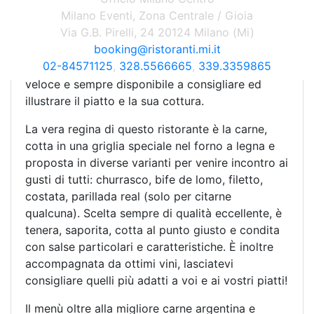
Milano Eventi, Zona Centrale / Gioia
caldo e rustico.
Via G.B. Pirelli, 24 20124 Milano (Mi)
In sottofondo la tipica musica argentina, senza
booking@ristoranti.mi.it
mai essere invadente, contribuisce a rendere il
02-84571125
,
328.5566665
,
339.3359865
clima ancora più surreale. Il personale è cordiale,
veloce e sempre disponibile a consigliare ed
illustrare il piatto e la sua cottura.
La vera regina di questo ristorante è la carne,
cotta in una griglia speciale nel forno a legna e
proposta in diverse varianti per venire incontro ai
gusti di tutti: churrasco, bife de lomo, filetto,
costata, parillada real (solo per citarne
qualcuna). Scelta sempre di qualità eccellente, è
tenera, saporita, cotta al punto giusto e condita
con salse particolari e caratteristiche. È inoltre
accompagnata da ottimi vini, lasciatevi
consigliare quelli più adatti a voi e ai vostri piatti!
Il menù oltre alla migliore carne argentina e