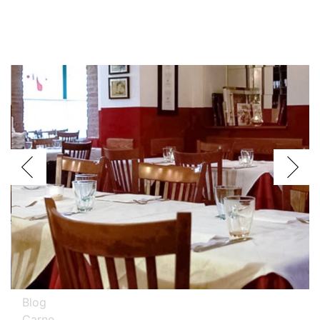
Voglio assagiare i piatti
Argentini
Brasiliani
Cinesi
Giapponesi
Spagnoli
Thailandesi
Calabresi
Campani
Emiliani
Liguri
Milanesi
Piemontesi
Pugliesi
Romani
Toscani
Prova i nostri migliori ristoranti specializzati
Eventi Milano
Blog
Carne