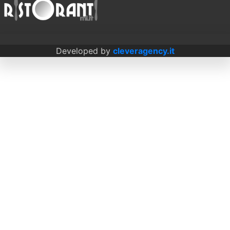
Developed by
cleveragency.it