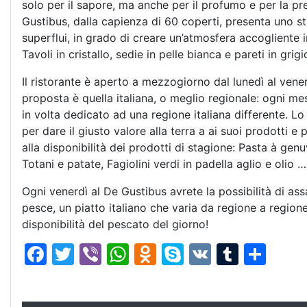
solo per il sapore, ma anche per il profumo e per la pr
Gustibus, dalla capienza di 60 coperti, presenta uno 
superflui, in grado di creare un’atmosfera accogliente i
Tavoli in cristallo, sedie in pelle bianca e pareti in gr
Il ristorante è aperto a mezzogiorno dal lunedì al vene
proposta è quella italiana, o meglio regionale: ogni me
in volta dedicato ad una regione italiana differente. L
per dare il giusto valore alla terra a ai suoi prodotti e p
alla disponibilità dei prodotti di stagione: Pasta à gen
Totani e patate, Fagiolini verdi in padella aglio e olio 
Ogni venerdì al De Gustibus avrete la possibilità di ass
pesce, un piatto italiano che varia da regione a regio
disponibilità del pescato del giorno!
F
T
Vi
W
O
S
V
T
C
a
w
b
h
d
k
K
u
o
c
itt
er
at
n
y
m
n