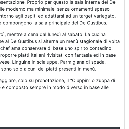
esentazione. Proprio per questo la sala interna del De
stile moderno ma minimale, senza ornamenti spesso
ntorno agli ospiti ed adattarsi ad un target variegato.
igio compongono la sala principale del De Gustibus.
rdì, mentre a cena dal lunedì al sabato. La cucina
se al De Gustibus si alterna un menù stagionale di volta
o chef ama conservare di base uno spirito contadino,
roporre piatti italiani rivisitati con fantasia ed in base
uvese, Linguine in scialuppa, Parmigiana di spada,
… sono solo alcuni dei piatti presenti in menù.
aggiare, solo su prenotazione, il “Ciuppin” o zuppa di
ne e composto sempre in modo diverso in base alle