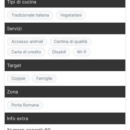
Tipi di cucina
Tradizionale italiana
Vegetariani
Servizi
Accesso animali
Cantina di qualità
Carta di credito
Disabili
Wi-fi
Target
Coppie
Famiglie
Zona
Porta Romana
Info extra
Numero coperti: 60