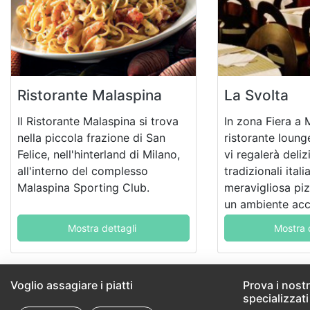
Ristorante Malaspina
La Svolta
Il Ristorante Malaspina si trova
In zona Fiera a M
nella piccola frazione di San
ristorante loung
Felice, nell'hinterland di Milano,
vi regalerà delizi
all'interno del complesso
tradizionali ital
Malaspina Sporting Club.
meravigliosa piz
un ambiente acc
curato, con la po
Mostra dettagli
Mostra 
accomodarvi nel
cortiletto intern
Voglio assagiare i piatti
Prova i nostri
specializzati