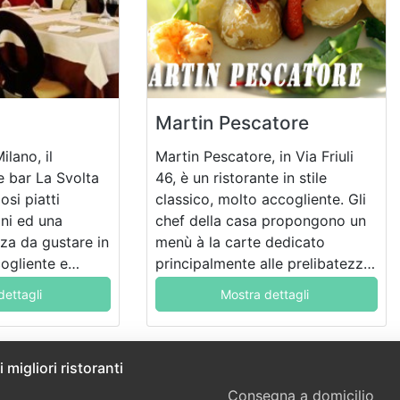
Martin Pescatore
ilano, il
Martin Pescatore, in Via Friuli
e bar La Svolta
46, è un ristorante in stile
osi piatti
classico, molto accogliente. Gli
iani ed una
chef della casa propongono un
za da gustare in
menù à la carte dedicato
ogliente e
principalmente alle prelibatezze
ssibilità di
di mare, ma non mancano anche
dettagli
Mostra dettagli
 graziosissimo
i piatti di carne.
o.
 migliori ristoranti
Consegna a domicilio