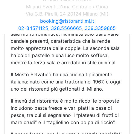
sale, arredate l’una in modo diverso rispetto
Milano Eventi, Zona Centrale / Gioia
all’altra. La sala principale ha uno stile
Via G.B. Pirelli, 24 20124 Milano (Mi)
decisamente “barocco”, con colori molto accesi e
booking@ristoranti.mi.it
cornici e specchi dappertutto. Si tratta di una
02-84571125
,
328.5566665
,
339.3359865
sala molto romantica, illuminata solo dalle varie
candele presenti, caratteristica che la rende
molto apprezzata dalle coppie. La seconda sala
ha colori pastello e una luce molto soffusa,
mentre la terza sala è arredata in stile minimal.
Il Mosto Selvatico ha una cucina tipicamente
italiana: nato come una trattoria nel 1967, è oggi
uno dei ristoranti più gettonati di Milano.
Il menù del ristorante è molto ricco: le proposte
includono pasta fresca e vari piatti a base di
pesce, tra cui si segnalano il “plateau di frutti di
mare crudi” e il “tagliolino con polpa di riccio”.