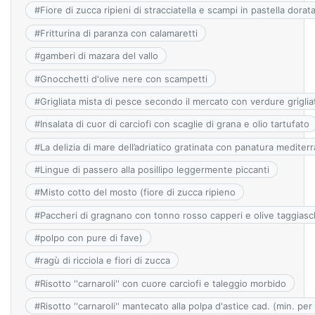
#
Fiore di zucca ripieni di stracciatella e scampi in pastella dorat
#
Fritturina di paranza con calamaretti
#
gamberi di mazara del vallo
#
Gnocchetti d'olive nere con scampetti
#
Grigliata mista di pesce secondo il mercato con verdure griglia
#
Insalata di cuor di carciofi con scaglie di grana e olio tartufato
#
La delizia di mare dell’adriatico gratinata con panatura mediter
#
Lingue di passero alla posillipo leggermente piccanti
#
Misto cotto del mosto (fiore di zucca ripieno
#
Paccheri di gragnano con tonno rosso capperi e olive taggias
#
polpo con pure di fave)
#
ragù di ricciola e fiori di zucca
#
Risotto ''carnaroli'' con cuore carciofi e taleggio morbido
#
Risotto ''carnaroli'' mantecato alla polpa d'astice cad. (min. per