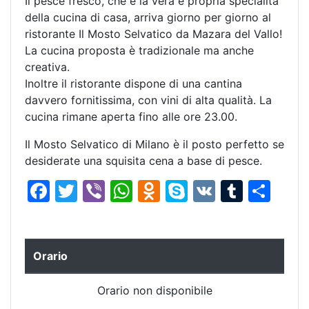
Il pesce fresco, che è la vera e propria specialità
della cucina di casa, arriva giorno per giorno al
ristorante Il Mosto Selvatico da Mazara del Vallo!
La cucina proposta è tradizionale ma anche
creativa.
Inoltre il ristorante dispone di una cantina
davvero fornitissima, con vini di alta qualità. La
cucina rimane aperta fino alle ore 23.00.
Il Mosto Selvatico di Milano è il posto perfetto se
desiderate una squisita cena a base di pesce.
F
T
Vi
W
O
S
V
T
C
a
w
b
h
d
k
K
u
o
c
itt
er
at
n
y
m
n
e
er
s
o
p
bl
di
Orario
b
A
kl
e
r
vi
Orario non disponibile
o
p
a
di