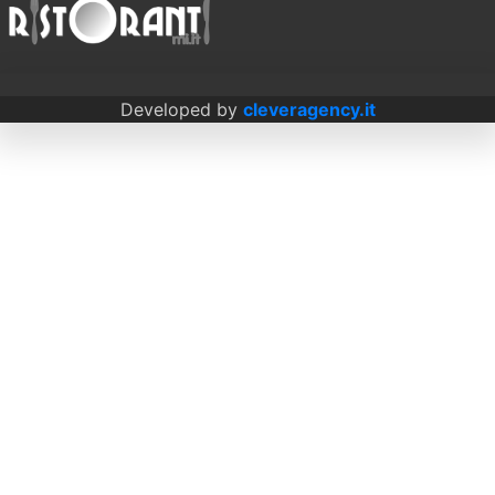
Developed by
cleveragency.it