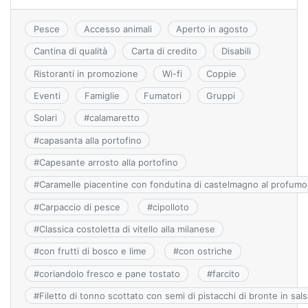
o
p
s
k
s
Pesce
Accesso animali
Aperto in agosto
ni
Cantina di qualità
Carta di credito
Disabili
ki
Ristoranti in promozione
Wi-fi
Coppie
Eventi
Famiglie
Fumatori
Gruppi
Solari
#
calamaretto
#
capasanta alla portofino
#
Capesante arrosto alla portofino
#
Caramelle piacentine con fondutina di castelmagno al profumo 
#
Carpaccio di pesce
#
cipolloto
#
Classica costoletta di vitello alla milanese
#
con frutti di bosco e lime
#
con ostriche
#
coriandolo fresco e pane tostato
#
farcito
#
Filetto di tonno scottato con semi di pistacchi di bronte in sals