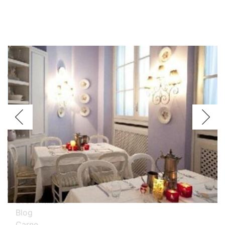
Voglio assagiare i piatti
Argentini
Brasiliani
Cinesi
Giapponesi
Spagnoli
Thailandesi
Calabresi
Campani
Emiliani
Liguri
Milanesi
Piemontesi
Pugliesi
Romani
Toscani
Prova i nostri migliori ristoranti specializzati
Eventi Milano
Blog
Carne