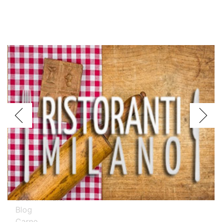
Voglio assagiare i piatti
Argentini
Brasiliani
Cinesi
Giapponesi
Spagnoli
Thailandesi
Calabresi
Campani
Emiliani
Liguri
Milanesi
Piemontesi
Pugliesi
Romani
Toscani
Prova i nostri migliori ristoranti specializzati
Eventi Milano
Blog
Carne