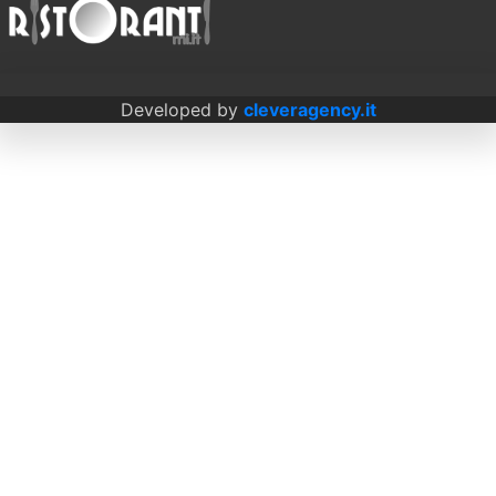
Developed by
cleveragency.it