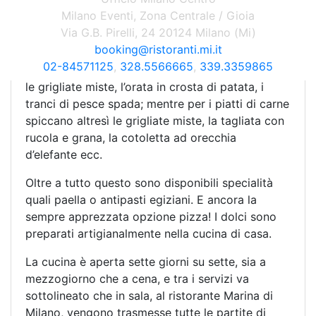
antipasto della casa, antipasto di mare caldo per
Milano Eventi, Zona Centrale / Gioia
iniziare; e ancora pappardelle La Marina, linguine
Via G.B. Pirelli, 24 20124 Milano (Mi)
al cartoccio, spaghetti vongole e bottarga tra i
booking@ristoranti.mi.it
primi piatti. I secondi piatti proposti sono sia di
02-84571125
,
328.5566665
,
339.3359865
terra che di mare: per le specialità di pesce ecco
le grigliate miste, l’orata in crosta di patata, i
tranci di pesce spada; mentre per i piatti di carne
spiccano altresì le grigliate miste, la tagliata con
rucola e grana, la cotoletta ad orecchia
d’elefante ecc.
Oltre a tutto questo sono disponibili specialità
quali paella o antipasti egiziani. E ancora la
sempre apprezzata opzione pizza! I dolci sono
preparati artigianalmente nella cucina di casa.
La cucina è aperta sette giorni su sette, sia a
mezzogiorno che a cena, e tra i servizi va
sottolineato che in sala, al ristorante Marina di
Milano, vengono trasmesse tutte le partite di