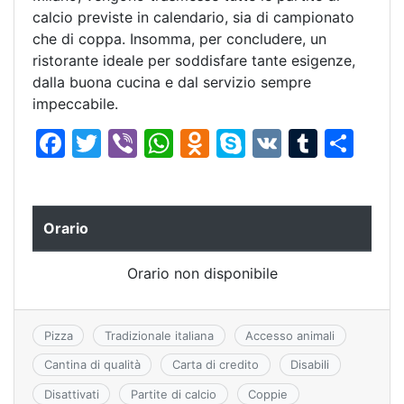
calcio previste in calendario, sia di campionato
che di coppa. Insomma, per concludere, un
ristorante ideale per soddisfare tante esigenze,
dalla buona cucina e dal servizio sempre
impeccabile.
F
T
Vi
W
O
S
V
T
C
a
w
b
h
d
k
K
u
o
c
itt
er
at
n
y
m
n
e
er
s
o
p
bl
di
Orario
b
A
kl
e
r
vi
Orario non disponibile
o
p
a
di
o
p
s
k
s
Pizza
Tradizionale italiana
Accesso animali
ni
Cantina di qualità
Carta di credito
Disabili
ki
Disattivati
Partite di calcio
Coppie