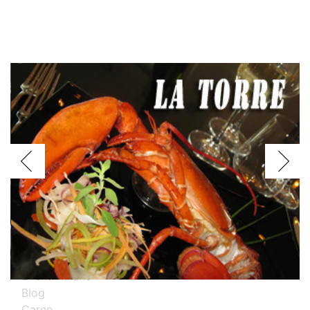
Voglio assagiare i piatti
Argentini
Brasiliani
Cinesi
Giapponesi
Spagnoli
Thailandesi
Calabresi
Campani
Emiliani
Liguri
Milanesi
Piemontesi
Pugliesi
Romani
Toscani
Prova i nostri migliori ristoranti specializzati
Eventi Milano
Blog
Carne