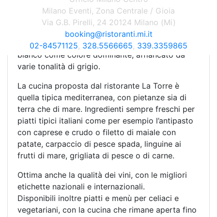
Ulteriori posti sono disponibili, nelle stagioni più
Milano Eventi, Zona Centrale / Gioia
calde, sul terrazzino all’undicesimo piano
Via G.B. Pirelli, 24 20124 Milano (Mi)
dell’hotel.
booking@ristoranti.mi.it
La location è moderna e molto curata, con il
02-84571125
,
328.5566665
,
339.3359865
bianco come colore dominante, affiancato da
varie tonalità di grigio.
La cucina proposta dal ristorante La Torre è
quella tipica mediterranea, con pietanze sia di
terra che di mare. Ingredienti sempre freschi per
piatti tipici italiani come per esempio l’antipasto
con caprese e crudo o filetto di maiale con
patate, carpaccio di pesce spada, linguine ai
frutti di mare, grigliata di pesce o di carne.
Ottima anche la qualità dei vini, con le migliori
etichette nazionali e internazionali.
Disponibili inoltre piatti e menù per celiaci e
vegetariani, con la cucina che rimane aperta fino