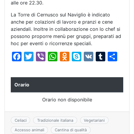
alle ore 22.30.
La Torre di Cernusco sul Naviglio è indicato
anche per colazioni di lavoro e pranzi e cene
aziendali. Inoltre in collaborazione con lo chef si
possono proporre menù per gruppi, preparati ad
hoc per eventi o ricorrenze speciali.
F
T
Vi
W
O
S
V
T
C
a
w
b
h
d
k
K
u
o
c
itt
er
at
n
y
m
n
e
er
s
o
p
bl
di
Orario
b
A
kl
e
r
vi
Orario non disponibile
o
p
a
di
o
p
s
k
s
Celiaci
Tradizionale italiana
Vegetariani
ni
Accesso animali
Cantina di qualità