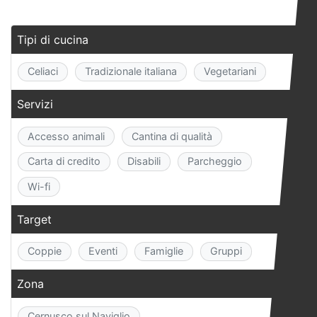
Tipi di cucina
Celiaci
Tradizionale italiana
Vegetariani
Servizi
Accesso animali
Cantina di qualità
Carta di credito
Disabili
Parcheggio
Wi-fi
Target
Coppie
Eventi
Famiglie
Gruppi
Zona
Cernusco sul Naviglio