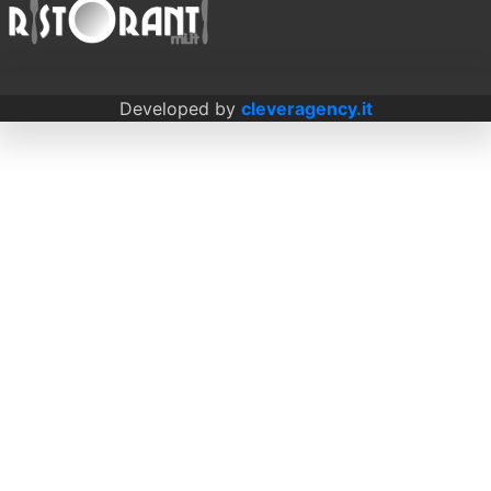
Developed by
cleveragency.it