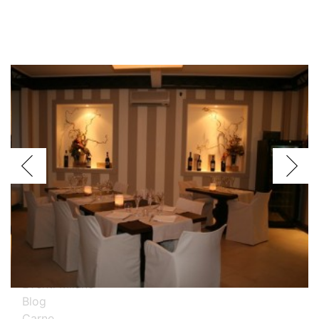
Voglio assagiare i piatti
Argentini
Brasiliani
Cinesi
Giapponesi
Spagnoli
Thailandesi
Calabresi
Campani
Emiliani
Liguri
Milanesi
Piemontesi
Pugliesi
Romani
Toscani
Prova i nostri migliori ristoranti specializzati
Eventi Milano
Blog
Carne