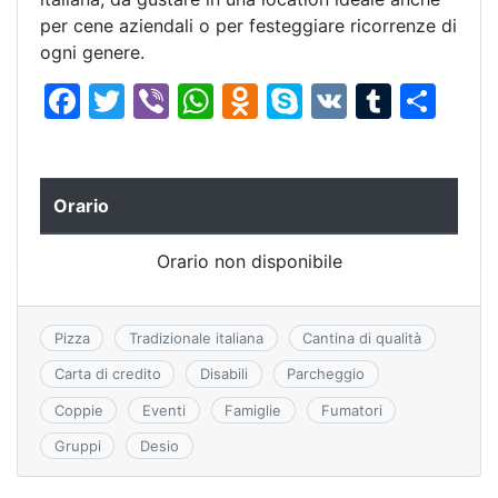
per cene aziendali o per festeggiare ricorrenze di
ogni genere.
F
T
Vi
W
O
S
V
T
C
a
w
b
h
d
k
K
u
o
c
itt
er
at
n
y
m
n
e
er
s
o
p
bl
di
Orario
b
A
kl
e
r
vi
Orario non disponibile
o
p
a
di
o
p
s
k
s
Pizza
Tradizionale italiana
Cantina di qualità
ni
Carta di credito
Disabili
Parcheggio
ki
Coppie
Eventi
Famiglie
Fumatori
Gruppi
Desio