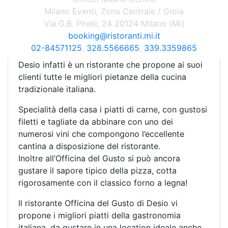
elegante dehor.
Milano Eventi, Zona Centrale / Gioia
Via G.B. Pirelli, 24 20124 Milano (Mi)
Il termine “officina” rende proprio bene l’idea di
booking@ristoranti.mi.it
un luogo dove si “fabbricano” e si “preparano”
02-84571125
,
328.5566665
,
339.3359865
piatti e sapori particolari. L’Officina del Gusto di
Desio infatti è un ristorante che propone ai suoi
clienti tutte le migliori pietanze della cucina
tradizionale italiana.
Specialità della casa i piatti di carne, con gustosi
filetti e tagliate da abbinare con uno dei
numerosi vini che compongono l’eccellente
cantina a disposizione del ristorante.
Inoltre all’Officina del Gusto si può ancora
gustare il sapore tipico della pizza, cotta
rigorosamente con il classico forno a legna!
Il ristorante Officina del Gusto di Desio vi
propone i migliori piatti della gastronomia
italiana, da gustare in una location ideale anche