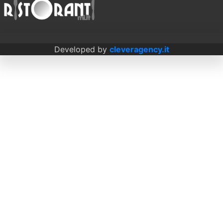
Developed by
cleveragency.it