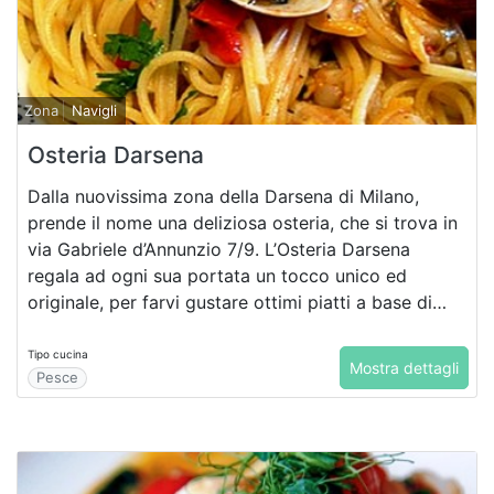
Zona
Navigli
Osteria Darsena
Dalla nuovissima zona della Darsena di Milano,
prende il nome una deliziosa osteria, che si trova in
via Gabriele d’Annunzio 7/9. L’Osteria Darsena
regala ad ogni sua portata un tocco unico ed
originale, per farvi gustare ottimi piatti a base di
pesce fresco ricchi di sapore!
Tipo cucina
Mostra dettagli
Pesce