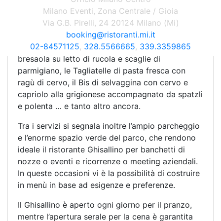
Milano Eventi, Zona Centrale / Gioia
cultura locale, tra cui si distinguono le specialità
Via G.B. Pirelli, 24 20124 Milano (Mi)
a base di selvaggina. Davvero una rarità. Solo
booking@ristoranti.mi.it
per un esempio di quello che conta la carta del
02-84571125
,
328.5566665
,
339.3359865
menù si segnalano piatti quali l’Antipasto con
bresaola su letto di rucola e scaglie di
parmigiano, le Tagliatelle di pasta fresca con
ragù di cervo, il Bis di selvaggina con cervo e
capriolo alla grigionese accompagnato da spatzli
e polenta … e tanto altro ancora.
Tra i servizi si segnala inoltre l’ampio parcheggio
e l’enorme spazio verde del parco, che rendono
ideale il ristorante Ghisallino per banchetti di
nozze o eventi e ricorrenze o meeting aziendali.
In queste occasioni vi è la possibilità di costruire
in menù in base ad esigenze e preferenze.
Il Ghisallino è aperto ogni giorno per il pranzo,
mentre l’apertura serale per la cena è garantita