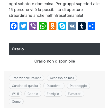
ogni sabato e domenica. Per gruppi superiori alle
15 persone vi è la possibilità di aperture
straordinarie anche nell’infrasettimanale!
F
T
Vi
W
O
S
V
T
C
a
w
b
h
d
k
K
u
o
c
itt
er
at
n
y
m
n
e
er
s
o
p
bl
di
Orario
b
A
kl
e
r
vi
Orario non disponibile
o
p
a
di
o
p
s
k
s
Tradizionale italiana
Accesso animali
ni
Cantina di qualità
Disattivati
Parcheggio
ki
Wi-fi
Coppie
Famiglie
Fumatori
Como