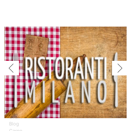
Voglio assagiare i piatti
Argentini
Brasiliani
Cinesi
Giapponesi
Spagnoli
Thailandesi
Calabresi
Campani
Emiliani
Liguri
Milanesi
Piemontesi
Pugliesi
Romani
Toscani
Prova i nostri migliori ristoranti specializzati
Eventi Milano
Blog
Carne