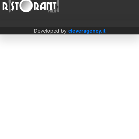
Developed by
cleveragency.it