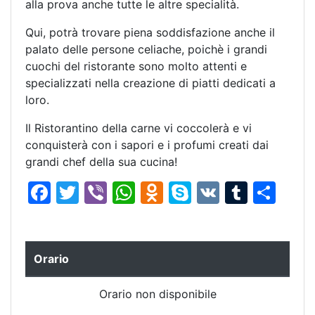
alla prova anche tutte le altre specialità.
Qui, potrà trovare piena soddisfazione anche il
palato delle persone celiache, poichè i grandi
cuochi del ristorante sono molto attenti e
specializzati nella creazione di piatti dedicati a
loro.
Il Ristorantino della carne vi coccolerà e vi
conquisterà con i sapori e i profumi creati dai
grandi chef della sua cucina!
F
T
Vi
W
O
S
V
T
C
a
w
b
h
d
k
K
u
o
c
itt
er
at
n
y
m
n
e
er
s
o
p
bl
di
Orario
b
A
kl
e
r
vi
Orario non disponibile
o
p
a
di