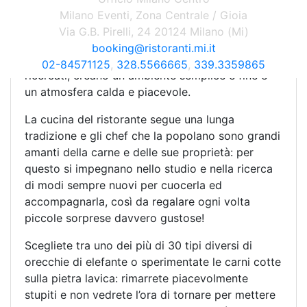
Il soffitto rivestito di travi di legno, i colori chiari
Milano Eventi, Zona Centrale / Gioia
e tenui che allestiscono il locale, i lampadari
Via G.B. Pirelli, 24 20124 Milano (Mi)
raffinati che pendono dall’alto, le sedie e le
booking@ristoranti.mi.it
tovaglie bianche impreziosite da piccoli dettagli
02-84571125
,
328.5566665
,
339.3359865
ricercati, creano un ambiente semplice e fine e
un atmosfera calda e piacevole.
La cucina del ristorante segue una lunga
tradizione e gli chef che la popolano sono grandi
amanti della carne e delle sue proprietà: per
questo si impegnano nello studio e nella ricerca
di modi sempre nuovi per cuocerla ed
accompagnarla, così da regalare ogni volta
piccole sorprese davvero gustose!
Scegliete tra uno dei più di 30 tipi diversi di
orecchie di elefante o sperimentate le carni cotte
sulla pietra lavica: rimarrete piacevolmente
stupiti e non vedrete l’ora di tornare per mettere