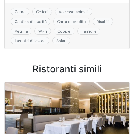
o
p
s
k
s
Carne
Celiaci
Accesso animali
ni
Cantina di qualità
Carta di credito
Disabili
ki
Vetrina
Wi-fi
Coppie
Famiglie
Incontri di lavoro
Solari
Ristoranti simili