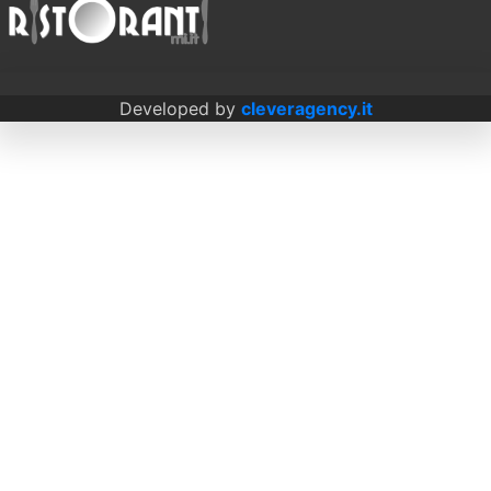
Developed by
cleveragency.it