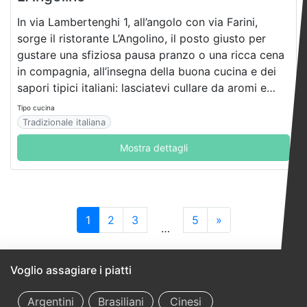
In via Lambertenghi 1, all’angolo con via Farini,
sorge il ristorante L’Angolino, il posto giusto per
gustare una sfiziosa pausa pranzo o una ricca cena
in compagnia, all’insegna della buona cucina e dei
sapori tipici italiani: lasciatevi cullare da aromi e
profumi irresistibili!
Tipo cucina
Tradizionale italiana
Mostra dettagli
1
2
3
5
»
…
Voglio assagiare i piatti
Argentini
Brasiliani
Cinesi