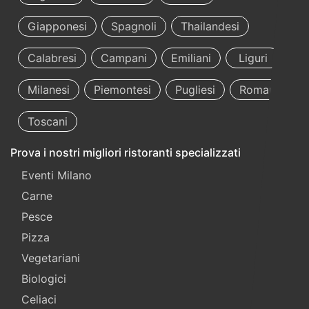
Giapponesi
Spagnoli
Thailandesi
Calabresi
Campani
Emiliani
Liguri
Milanesi
Piemontesi
Pugliesi
Romani
Toscani
Prova i nostri migliori ristoranti specializzati
Eventi Milano
Carne
Pesce
Pizza
Vegetariani
Biologici
Celiaci