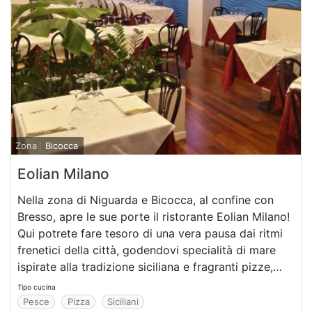
Zona
Bicocca
Eolian Milano
Nella zona di Niguarda e Bicocca, al confine con
Bresso, apre le sue porte il ristorante Eolian Milano!
Qui potrete fare tesoro di una vera pausa dai ritmi
frenetici della città, godendovi specialità di mare
ispirate alla tradizione siciliana e fragranti pizze,
cotte nel forno a legna.
Tipo cucina
Pesce
Pizza
Siciliani