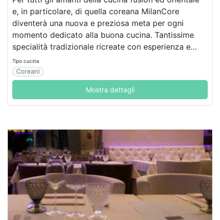
e, in particolare, di quella coreana MilanCore
diventerà una nuova e preziosa meta per ogni
momento dedicato alla buona cucina. Tantissime
specialità tradizionale ricreate con esperienza e
passione, per deliziare il vostro palato.
Tipo cucina
Coreani
Mostra dettagli